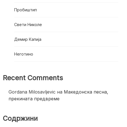
Пробиштип
Свети Николе
Демир Капија
Неготино
Recent Comments
Gordana Milosavljevic
на
Македонска песна,
прекината предвреме
Содржини