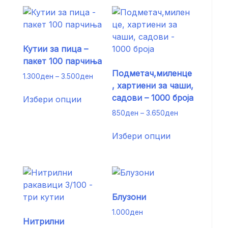
Кутии за пица –
пакет 100 парчиња
Подметач,миленце
Price
1.300
ден
–
3.500
ден
, хартиени за чаши,
range:
This
1.300ден
садови – 1000 броја
Избери опции
product
through
Price
850
ден
–
3.650
ден
has
3.500ден
range:
multiple
This
850ден
Избери опции
variants.
product
through
The
has
3.650ден
options
multiple
may
variants.
be
The
Блузони
chosen
options
on
may
1.000
ден
Нитрилни
the
be
This