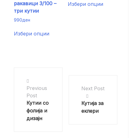
ракавици 3/100 –
Избери опции
product
chosen
product
три кутии
page
on
has
the
990
ден
multiple
product
This
variants.
Избери опции
page
product
The
has
options
multiple
may
variants.
be
The
chosen
options
on
may
the
be
product
Previous
Next Post
chosen
page
Post
on
Кутии со
Кутија за
the
фолија и
еклери
product
дизајн
page