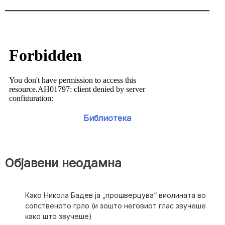
Библиотека
Објавени неодамна
Како Никола Бадев ја „прошверцува“ виолината во
сопственото грло (и зошто неговиот глас звучеше
како што звучеше)