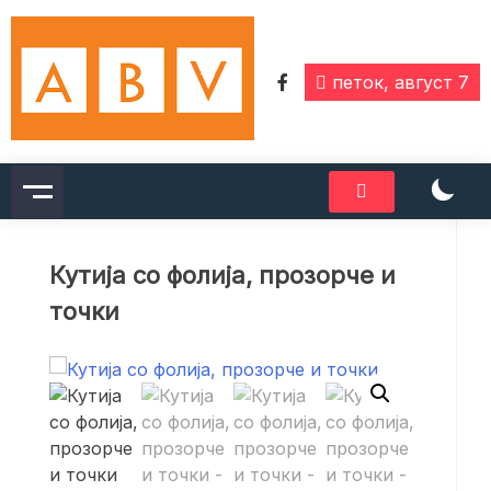
Skip
to
content
петок, август 7
Кутија со фолија, прозорче и
точки