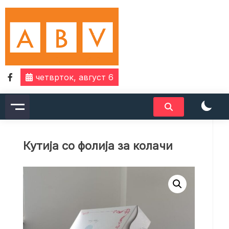
Skip
to
content
четврток, август 6
Кутија со фолија за колачи