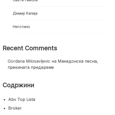
Демир Капија
Неготино
Recent Comments
Gordana Milosavljevic
на
Македонска песна,
прекината предвреме
Содржини
Abv Top Lista
Broker