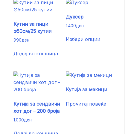
Дуксер
Кутии за пици
1.400
ден
∅50см/25 кутии
This
Избери опции
990
ден
product
has
Додај во кошница
multiple
variants.
The
options
may
Кутија за мекици
be
chosen
Кутија за сендвичи
Прочитај повеќе
on
хот дог – 200 броја
the
product
1.000
ден
page
Додај во кошница