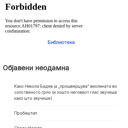
Библиотека
Објавени неодамна
Како Никола Бадев ја „прошверцува“ виолината во
сопственото грло (и зошто неговиот глас звучеше
како што звучеше)
Пробиштип
Свети Николе