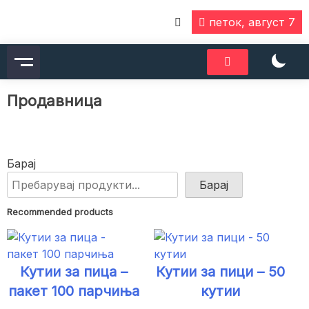
Skip
петок, август 7
to
content
Продавница
Барај
Барај
Recommended products
Кутии за пица –
Кутии за пици – 50
пакет 100 парчиња
кутии