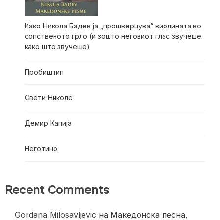
Како Никола Бадев ја „прошверцува“ виолината во
сопственото грло (и зошто неговиот глас звучеше
како што звучеше)
Пробиштип
Свети Николе
Демир Капија
Неготино
Recent Comments
Gordana Milosavljevic
на
Македонска песна,