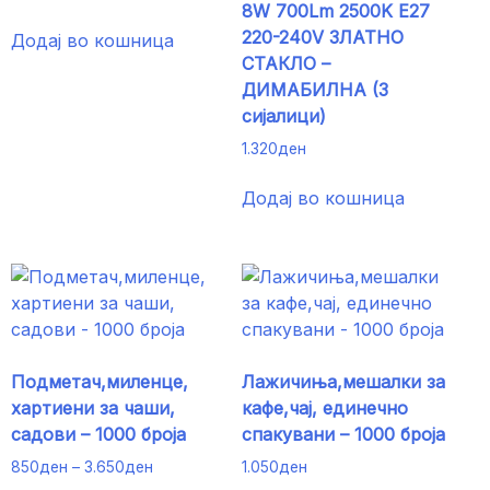
8W 700Lm 2500K E27
220-240V ЗЛАТНО
Додај во кошница
СТАКЛО –
ДИМАБИЛНА (3
сијалици)
1.320
ден
Додај во кошница
Подметач,миленце,
Лажичиња,мешалки за
хартиени за чаши,
кафе,чај, единечно
садови – 1000 броја
спакувани – 1000 броја
Price
850
ден
–
3.650
ден
1.050
ден
range: