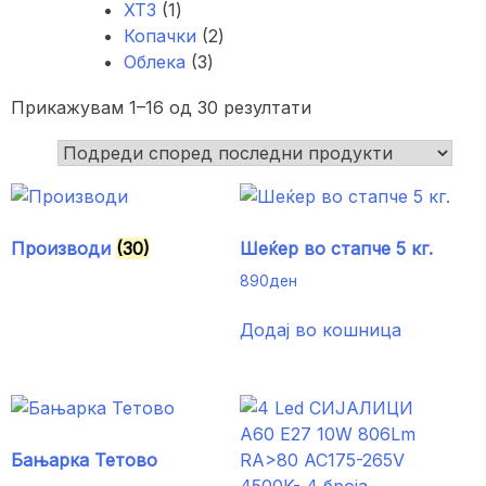
1
продукти
ХТЗ
1
продукт
2
Копачки
2
3
продукти
Облека
3
продукти
Sorted
Прикажувам 1–16 од 30 резултати
by
latest
Производи
(30)
Шеќер во стапче 5 кг.
890
ден
Додај во кошница
Бањарка Тетово