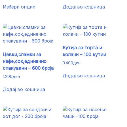
This
850ден
Избери опции
Додај во кошница
product
through
has
3.650ден
multiple
variants.
The
options
Кутија за торта и
may
Цевки,сламки за
колачи – 100 кутии
be
кафе,сок,единечно
chosen
3.400
ден
спакувани – 600 броја
on
Додај во кошница
the
1.200
ден
product
Додај во кошница
page