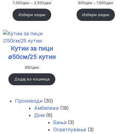
Price
Price
1.300
ден
–
3.500
ден
900
ден
–
1.900
ден
range:
range:
1.300ден
900ден
Избери опции
Избери опции
through
through
3.500ден
1.900ден
Кутии за пици
∅50см/25 кутии
990
ден
Додај во кошница
30
Производи
30
продукти
18
Амбалажа
18
6
продукти
Дом
6
продукти
3
Бања
3
продукти
3
Осветлување
3