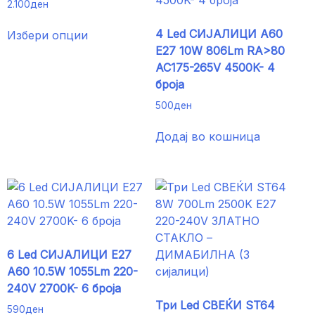
2.100
ден
This
4 Led СИJАЛИЦИ A60
Избери опции
product
E27 10W 806Lm RA>80
has
AC175-265V 4500K- 4
multiple
броја
variants.
500
ден
The
options
Додај во кошница
may
be
chosen
on
the
product
page
6 Led СИЈАЛИЦИ E27
A60 10.5W 1055Lm 220-
240V 2700K- 6 броја
Три Led СВЕЌИ ST64
590
ден