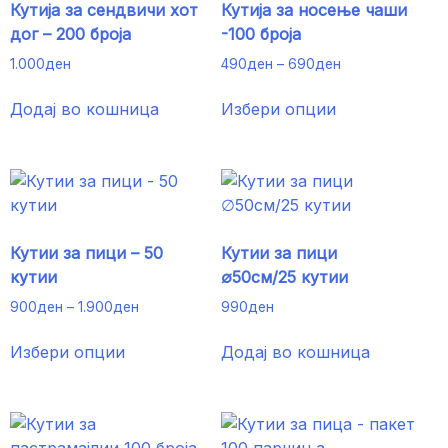
Кутија за сендвичи хот
Кутија за носење чаши
дог – 200 броја
-100 броја
Price
1.000
ден
490
ден
–
690
ден
range:
This
490ден
Додај во кошница
Избери опции
product
through
has
690ден
multiple
variants.
The
options
Кутии за пици – 50
Кутии за пици
may
кутии
∅50см/25 кутии
be
Price
chosen
900
ден
–
1.900
ден
990
ден
range:
on
This
900ден
Избери опции
Додај во кошница
the
product
through
product
has
1.900ден
page
multiple
variants.