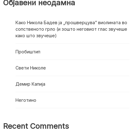
Објавени неодамна
Како Никола Бадев ја „прошверцува“ виолината во
сопственото грло (и зошто неговиот глас звучеше
како што звучеше)
Пробиштип
Свети Николе
Демир Капија
Неготино
Recent Comments