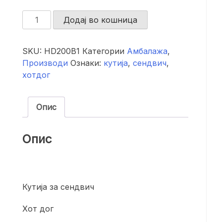
Кутија
Додај во кошница
за
сендвичи
SKU:
HD200B1
Категории
Амбалажа
,
хот
Производи
Ознаки:
кутија
,
сендвич
,
дог
хотдог
-
200
броја
Опис
количина
Опис
Кутија за сендвич
Хот дог