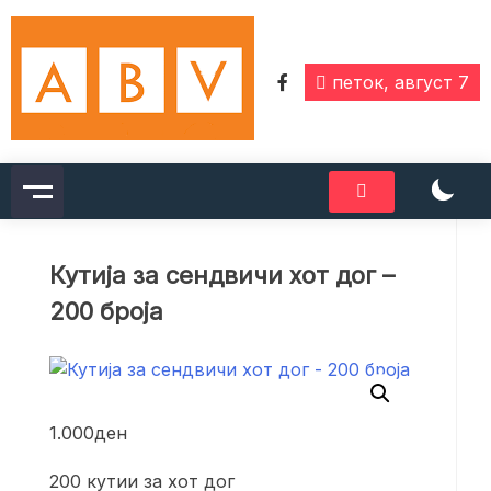
Skip
to
content
петок, август 7
Кутија за сендвичи хот дог –
200 броја
1.000
ден
200 кутии за хот дог