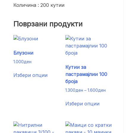
Количина : 200 кутии
Поврзани продукти
Блузони
1.000
ден
Кутии за
This
пастрамајлии 100
Избери опции
product
броја
has
Price
1.300
ден
–
1.600
ден
multiple
range:
variants.
This
1.300ден
Избери опции
The
product
through
options
has
1.600ден
may
multiple
be
variants.