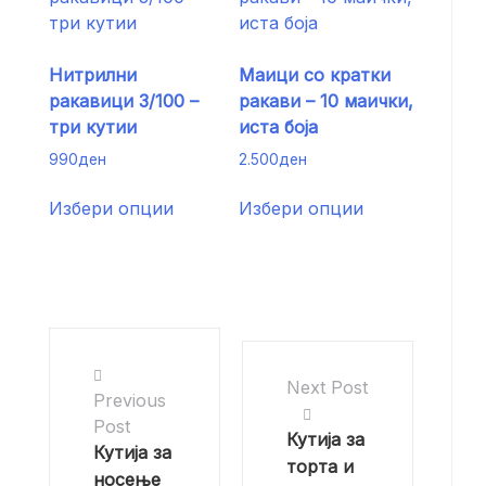
chosen
The
on
options
the
may
Нитрилни
Маици со кратки
product
be
ракавици 3/100 –
ракави – 10 маички,
page
chosen
три кутии
иста боја
on
the
990
ден
2.500
ден
product
This
This
Избери опции
Избери опции
page
product
product
has
has
multiple
multiple
variants.
variants.
The
The
options
options
may
may
Next Post
be
be
Previous
chosen
chosen
Post
Кутија за
on
on
Кутија за
торта и
the
the
носење