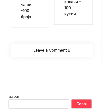
колачи –
product
product
чаши
100
page
page
-100
кутии
броја
Leave a Comment
Барај
Барај