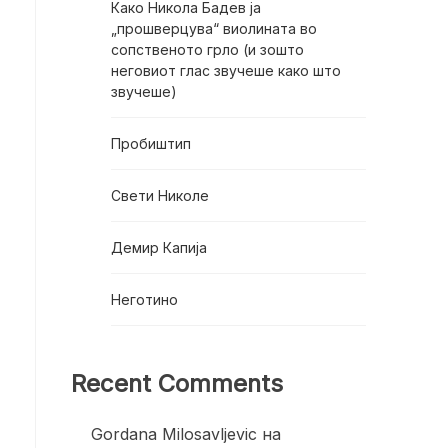
Како Никола Бадев ја
„прошверцува“ виолината во
сопственото грло (и зошто
неговиот глас звучеше како што
звучеше)
Пробиштип
Свети Николе
Демир Капија
Неготино
Recent Comments
Gordana Milosavljevic
на