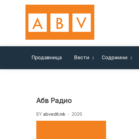
Skip
to
content
Продавница
Вести
Содржини
Вести Солун / News Tessaloniki
Абв Радио
BY
abvedit.mk
2026