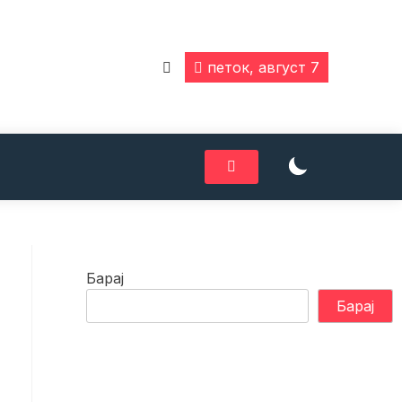
петок, август 7
Барај
Барај