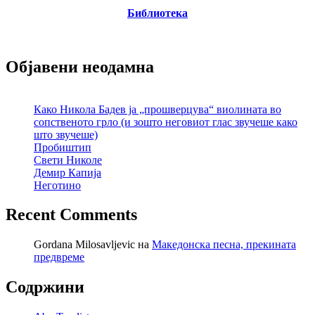
Библиотека
Објавени неодамна
Како Никола Бадев ја „прошверцува“ виолината во
сопственото грло (и зошто неговиот глас звучеше како
што звучеше)
Пробиштип
Свети Николе
Демир Капија
Неготино
Recent Comments
Gordana Milosavljevic
на
Македонска песна, прекината
предвреме
Содржини