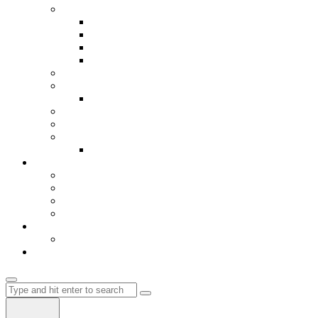
Библиотека
Книги
Видео
Игрици
Hosting
Авиобилети
Мрежа
Register
Авто делови
Ценовник и мени
Кошничка
Влез-Login
Автобуски
Градови
EU
Flix Bus
Autobus Albania
Влез
Регистрација
Магазин
Search
for: