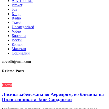
Abv Top lista
Broker
bus
Knigi
Radio
Travel
Uncategorized
Video
Билтени
Вести
Книги
Магазин
Социјални
abvedit@mail.com
Related Posts
Вести
Лисица забележана во Аеродром, во близина на
Поликлиниката Јане Сандански