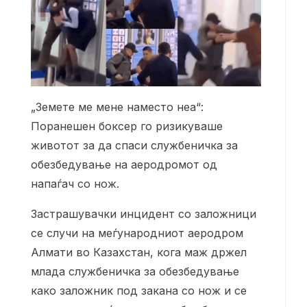
„Земете ме мене наместо неа“:
Поранешен боксер го ризикуваше
животот за да спаси службеничка за
обезбедување на аеродромот од
напаѓач со нож.
Застрашувачки инцидент со заложници
се случи на меѓународниот аеродром
Алмати во Казахстан, кога маж држел
млада службеничка за обезбедување
како заложник под закана со нож и се