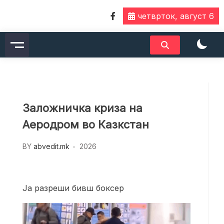
Skip
четврток, август 6
to
content
Заложничка криза на
Аеродром во Казкстан
BY
abvedit.mk
2026
Ја разреши бивш боксер