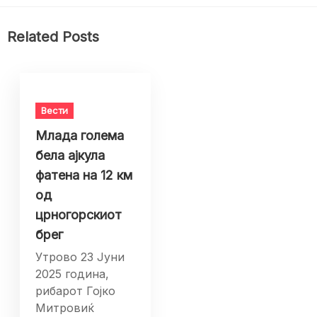
Related Posts
Вести
Млада голема
бела ајкула
фатена на 12 км
од
црногорскиот
брег
Утрово 23 Јуни
2025 година,
рибарот Гојко
Митровиќ