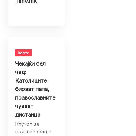
Time.mk
Вести
Чекајќи бел
чад:
Католиците
бираат папа,
православните
чуваат
дистанца
Клучот за
признававање