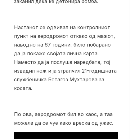
заканил дека ќе детонира бомба.
Настанот се одвивал на контролниот
пункт на аеродромот откако од мажот,
наводно на 67 години, било побарано
да ја покаже својата лична карта.
Наместо да ја послуша наредбата, тој
извадил нож и ја зграпчил 21-годишната
службеничка Ботагоз Мухтарова за
косата.
По ова, аеродромот бил во хаос, а таа
можела да се чуе како вреска од ужас.