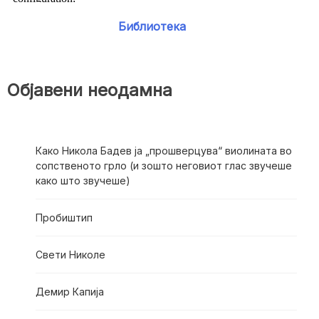
Библиотека
Објавени неодамна
Како Никола Бадев ја „прошверцува“ виолината во
сопственото грло (и зошто неговиот глас звучеше
како што звучеше)
Пробиштип
Свети Николе
Демир Капија