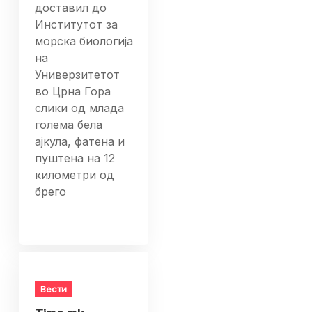
доставил до
Институтот за
морска биологија
на
Универзитетот
во Црна Гора
слики од млада
голема бела
ајкула, фатена и
пуштена на 12
километри од
брего
Вести