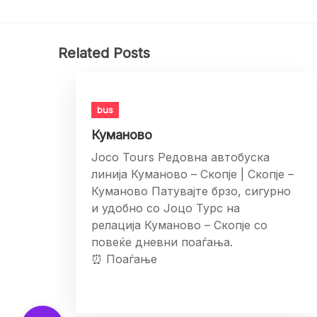
Related Posts
bus
Куманово
Joco Tours Редовна автобуска
линија Куманово – Скопје | Скопје –
Куманово Патувајте брзо, сигурно
и удобно со Јоцо Турс на
релација Куманово – Скопје со
повеќе дневни поаѓања.
⏰ Поаѓање