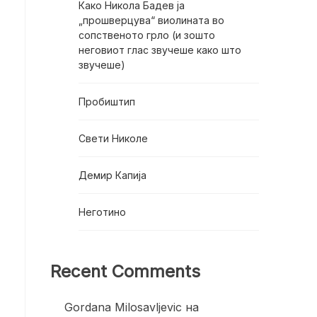
Како Никола Бадев ја
„прошверцува“ виолината во
сопственото грло (и зошто
неговиот глас звучеше како што
звучеше)
Пробиштип
Свети Николе
Демир Капија
Неготино
Recent Comments
Gordana Milosavljevic
на