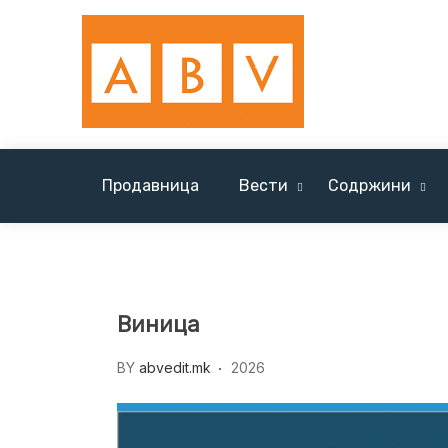
Skip
to
content
Продавница
Вести
Содржини
Вести Солун / News Tessaloniki
Виница
BY
abvedit.mk
2026