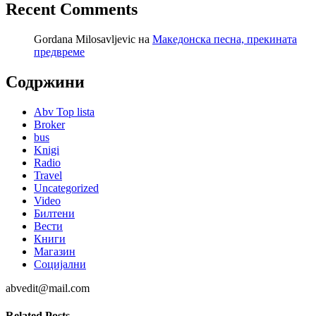
Recent Comments
Gordana Milosavljevic
на
Македонска песна, прекината
предвреме
Содржини
Abv Top lista
Broker
bus
Knigi
Radio
Travel
Uncategorized
Video
Билтени
Вести
Книги
Магазин
Социјални
abvedit@mail.com
Related Posts