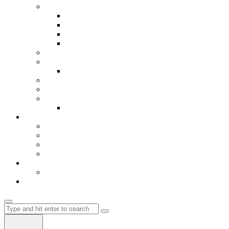
Библиотека
Книги
Видео
Игрици
Hosting
Авиобилети
Мрежа
Register
Авто делови
Ценовник и мени
Кошничка
Влез-Login
Автобуски
Градови
EU
Flix Bus
Autobus Albania
Влез
Регистрација
Магазин
Search
for: