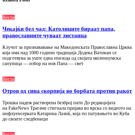
Вести
Чекајќи бел чад: Католиците бираат папа,
православните чуваат дистанца
Клучот за признававање на Македонската Православна Црква
која има над 1000 години традиција Додека Ватикан се
подготвува за уште една епизода од својата милениумска
сапуница — избор на нов Папа — свет
Вести
Отров од сина скорпија во борбата против ракот
Трошка надеж растворена безброј пати До редакцијата
на FakeNews Трагачи стигнала пријава во врска со видеото на
инфлуенсерката Катарина Лазиќ, која по патувањето во Куба
до своите следбеници
Вести