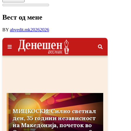
Вест од мене
BY
abvedit.mk
2026
2026