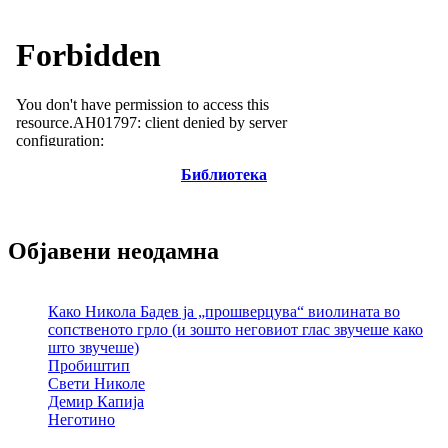
Библиотека
Објавени неодамна
Како Никола Бадев ја „прошверцува“ виолината во
сопственото грло (и зошто неговиот глас звучеше како
што звучеше)
Пробиштип
Свети Николе
Демир Капија
Неготино