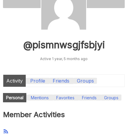
@pismnwsgjfsbjyi
Active 1 year, 5 months ago
Activity
Profile
Friends
Groups
Personal
Mentions
Favorites
Friends
Groups
Member Activities
RSS