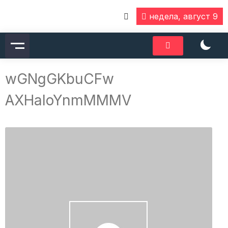
Skip
недела, август 9
to
content
wGNgGKbuCFw
AXHaIoYnmMMMV