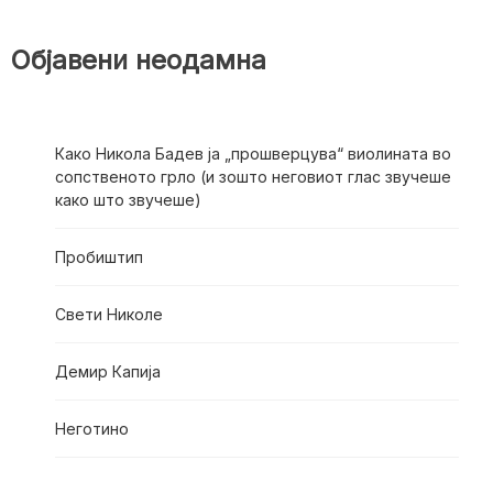
Објавени неодамна
Како Никола Бадев ја „прошверцува“ виолината во
сопственото грло (и зошто неговиот глас звучеше
како што звучеше)
Пробиштип
Свети Николе
Демир Капија
Неготино