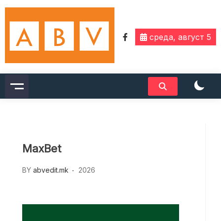
Skip
to
content
среда, август 5
MaxBet
BY
abvedit.mk
2026