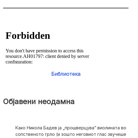
Библиотека
Објавени неодамна
Како Никола Бадев ја „прошверцува“ виолината во
сопственото грло (и зошто неговиот глас звучеше