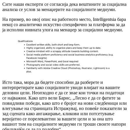
Сите наши експерти се согласија дека вештините за социјална
анализа се услов за менаџерите на социјалните медиуми.
На пример, во овој опис на работното место, Intelligentsia бара
некој со аналитичко искуство специфично за платформа за да
ја исполни нивната улога на менаџер за социјални медиуми.
Исто така, мора да бидете способни да разберете и
интерпретирате како социјалните увиди влијаат на вашите
деловни цели. Неопходно е да се знае кои точки на податоци
се најважни. Како што вели Барнс, „Лесно е да се фатите за
повидливи победи, како што е бројот на нови следбеници или
влегување на страницата Истражувај, но повеќе показатели за
зад сцената како ангажирање, кликови или потсетување
веројатно се порелевантни за вашите цели и за она што
вашиот тим на социјалните медиуми ги троши своите напори
обидувајќи се да го подобри“.