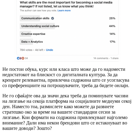
Не постои обука, курс или класа што може да го надомести
недостатокот на блискост со дигиталната култура. За да
креирате релевантна, привлечна содржина што се усогласува
со преференциите на потрошувачите, треба да бидете онлајн.
Не го сфаќајте ова да значи дека треба да поминувате часови
на лизгање на секоја платформа на социјалните медиуми секој
ден. Наместо тоа, размислете како можете да развиете
стратешко око за време на вашите стандардни сесии за
лизгање. Кои формати на содржина привлекуваат најголемо
внимание? Дали има некои брендови што се истакнуваат во
вашите доводи? Зошто?