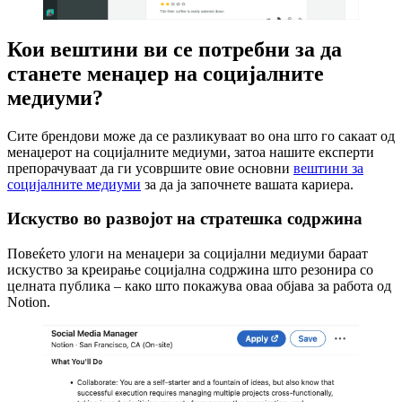
Кои вештини ви се потребни за да
станете менаџер на социјалните
медиуми?
Сите брендови може да се разликуваат во она што го сакаат од
менаџерот на социјалните медиуми, затоа нашите експерти
препорачуваат да ги усовршите овие основни
вештини за
социјалните медиуми
за да ја започнете вашата кариера.
Искуство во развојот на стратешка содржина
Повеќето улоги на менаџери за социјални медиуми бараат
искуство за креирање социјална содржина што резонира со
целната публика – како што покажува оваа објава за работа од
Notion.