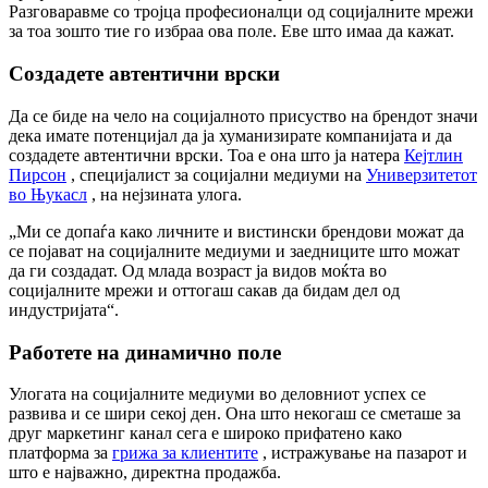
Разговаравме со тројца професионалци од социјалните мрежи
за тоа зошто тие го избраа ова поле. Еве што имаа да кажат.
Создадете автентични врски
Да се ​​биде на чело на социјалното присуство на брендот значи
дека имате потенцијал да ја хуманизирате компанијата и да
создадете автентични врски. Тоа е она што ја натера
Кејтлин
Пирсон
, специјалист за социјални медиуми на
Универзитетот
во Њукасл
, на нејзината улога.
„Ми се допаѓа како личните и вистински брендови можат да
се појават на социјалните медиуми и заедниците што можат
да ги создадат. Од млада возраст ја видов моќта во
социјалните мрежи и оттогаш сакав да бидам дел од
индустријата“.
Работете на динамично поле
Улогата на социјалните медиуми во деловниот успех се
развива и се шири секој ден. Она што некогаш се сметаше за
друг маркетинг канал сега е широко прифатено како
платформа за
грижа за клиентите
, истражување на пазарот и
што е најважно, директна продажба.