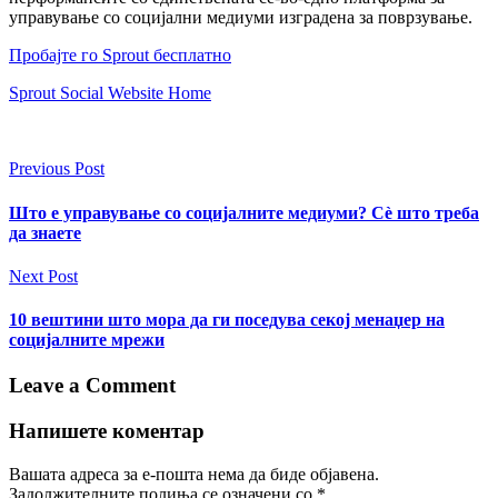
управување со социјални медиуми изградена за поврзување.
Пробајте го Sprout бесплатно
Sprout Social Website Home
Previous Post
Што е управување со социјалните медиуми? Сè што треба
да знаете
Next Post
10 вештини што мора да ги поседува секој менаџер на
социјалните мрежи
Leave a Comment
Напишете коментар
Вашата адреса за е-пошта нема да биде објавена.
Задолжителните полиња се означени со
*