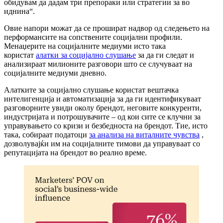
обидувам да дадам три препораки или стратегии за во
иднина“.
Овие напори можат да се прошират надвор од следењето на
перформансите на сопствените социјални профили.
Менаџерите на социјалните медиуми исто така
користат
алатки за социјално слушање
за да ги следат и
анализираат милионите разговори што се случуваат на
социјалните медиуми дневно.
Алатките за социјално слушање користат вештачка
интелигенција и автоматизација за да ги идентификуваат
разговорните увиди околу брендот, неговите конкуренти,
индустријата и потрошувачите – од кои сите се клучни за
управувањето со кризи и безбедноста на брендот. Тие, исто
така, собираат податоци
за анализа на виталните чувства
,
дозволувајќи им на социјалните тимови да управуваат со
репутацијата на брендот во реално време.