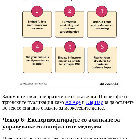
Запомнете: овие приоритети не се статични. Прочитајте ги
трговските публикации како
Ad Age
и
DigiDay
за да останете
во тек со она што е важно за маркетерите денес.
Чекор 6: Експериментирајте со алатките за
управување со социјалните медиуми
Повеќето улоги за управување со социјалните медиуми ќе