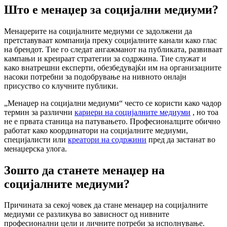
Што е менаџер за социјални медиуми?
Менаџерите на социјалните медиуми се задолжени да
претставуваат компанија преку социјалните канали како глас
на брендот. Тие го следат ангажманот на публиката, развиваат
кампањи и креираат стратегии за содржина. Тие служат и
како внатрешни експерти, обезбедувајќи им на организациите
насоки потребни за подобрување на нивното онлајн
присуство со клучните публики.
„Менаџер на социјални медиуми“ често се користи како чадор
термин за различни
кариери на социјалните медиуми
, но тоа
не е првата станица на патувањето. Професионалците обично
работат како координатори на социјалните медиуми,
специјалисти или
креатори на содржини
пред да застанат во
менаџерска улога.
Зошто да станете менаџер на
социјалните медиуми?
Причината за секој човек да стане менаџер на социјалните
медиуми се разликува во зависност од нивните
професионални цели и личните потреби за исполнување.