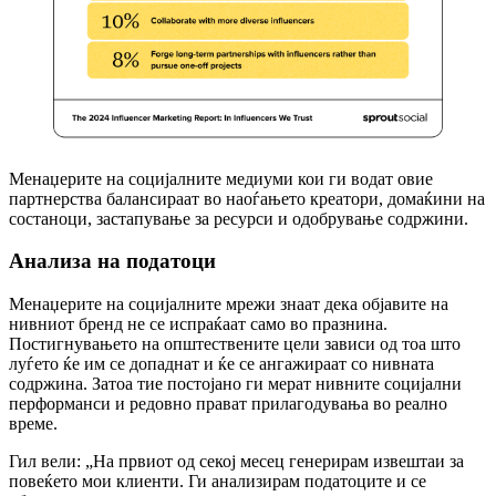
Менаџерите на социјалните медиуми кои ги водат овие
партнерства балансираат во наоѓањето креатори, домаќини на
состаноци, застапување за ресурси и одобрување содржини.
Анализа на податоци
Менаџерите на социјалните мрежи знаат дека објавите на
нивниот бренд не се испраќаат само во празнина.
Постигнувањето на општествените цели зависи од тоа што
луѓето ќе им се допаднат и ќе се ангажираат со нивната
содржина. Затоа тие постојано ги мерат нивните социјални
перформанси и редовно прават прилагодувања во реално
време.
Гил вели: „На првиот од секој месец генерирам извештаи за
повеќето мои клиенти. Ги анализирам податоците и се