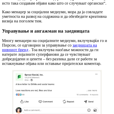
исто така создавам објави како што се случуваат органски“.
Како менаџер за социјални медиуми, мора да ја совладате
уметноста на развој на содржина и да обезбедите креативна
визија на поголем тим.
Управување и ангажман на заедницата
Многу менаџери на социјалните медиуми, вклучувајќи го и
Пирсон, се одговорни за управување со
заедницата на
нивниот бренд
. Тоа вклучува наоѓање можности да ги
натерате лојалните суперфанови да се чувствуваат
добредојдени и ценети – без разлика дали се работи за
истакнување објава или оставање пријателски коментар.