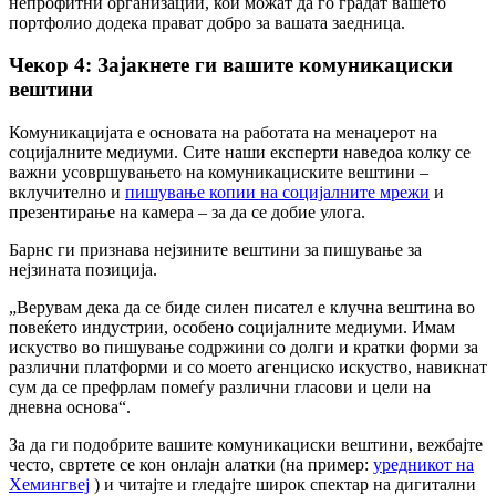
непрофитни организации, кои можат да го градат вашето
портфолио додека прават добро за вашата заедница.
Чекор 4: Зајакнете ги вашите комуникациски
вештини
Комуникацијата е основата на работата на менаџерот на
социјалните медиуми. Сите наши експерти наведоа колку се
важни усовршувањето на комуникациските вештини –
вклучително и
пишување копии на социјалните мрежи
и
презентирање на камера – за да се добие улога.
Барнс ги признава нејзините вештини за пишување за
нејзината позиција.
„Верувам дека да се биде силен писател е клучна вештина во
повеќето индустрии, особено социјалните медиуми. Имам
искуство во пишување содржини со долги и кратки форми за
различни платформи и со моето агенциско искуство, навикнат
сум да се префрлам помеѓу различни гласови и цели на
дневна основа“.
За да ги подобрите вашите комуникациски вештини, вежбајте
често, свртете се кон онлајн алатки (на пример:
уредникот на
Хемингвеј
) и читајте и гледајте широк спектар на дигитални