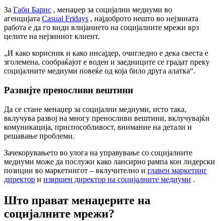
За
Габи Барнс
, менаџер за социјални медиуми во
агенцијата
Casual Fridays
, најдоброто нешто во нејзината
работа е да го види влијанието на социјалните мрежи врз
целите на нејзиниот клиент.
„И како корисник и како инсајдер, очигледно е дека свеста е
зголемена, сообраќајот е воден и заедниците се градат преку
социјалните медиуми повеќе од која било друга алатка“.
Развијте преносливи вештини
Да се ​​стане менаџер за социјални медиуми, исто така,
вклучува развој на многу преносливи вештини, вклучувајќи
комуникација, приспособливост, внимание на детали и
решавање проблеми.
Зачекорувањето во улога на управување со социјалните
медиуми може да послужи како лансирно рампа кон лидерски
позиции во маркетингот – вклучително и
главен маркетинг
директор
и
извршен директор на социјалните медиуми
.
Што прават менаџерите на
социјалните мрежи?