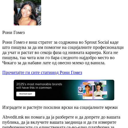
Рони Гомез
Рони Гомез е виш стратег за содржина во Sprout Social каде
што пишува за да им помогне на социјалните професионалци
да учат и растат во секоја фаза од нивната кариера. Кога не
пишува, таа чита или го бара следното најдобро место во
Чикаго за да набави лате од овесно млеко од ванила.
Прочитајте ги сите статииод Рони Гомез
Изградете и растејте посилни врски на социјалните мрежи
Abvedit.mk ви помага да ја разберете и да допрете до вашата
публика, да ја вклучите вашата заедница и да ги измерите
перформансите со единствената се-во-едно платформа за