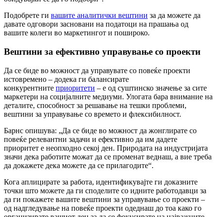
Подобрете ги
вашите аналитички вештини
за да можете да
давате одговори засновани на податоци на прашања од
вашите колеги во маркетингот и пошироко.
Вештини за ефективно управување со проекти
Да се ​​биде во можност да управувате со повеќе проекти
истовремено – додека ги балансирате
конкурентните
приоритети
– е од суштинско значење за сите
маркетери на социјалните медиуми. Улогата бара внимание на
деталите, способност за решавање на тешки проблеми,
вештини за управување со времето и флексибилност.
Барнс опишува: „Да се ​​биде во можност да жонглирате со
повеќе релевантни задачи и ефективно да им дадете
приоритет е неопходно секој ден. Природата на индустријата
значи дека работите можат да се променат веднаш, а вие треба
да докажете дека можете да се прилагодите“.
Кога аплицирате за работа, идентификувајте ги доказните
точки што можете да ги споделите со идните работодавци за
да ги покажете вашите вештини за управување со проекти –
од надгледување на повеќе проекти одеднаш до тоа како го
организирате вашиот ден за да се фокусирате на најважните