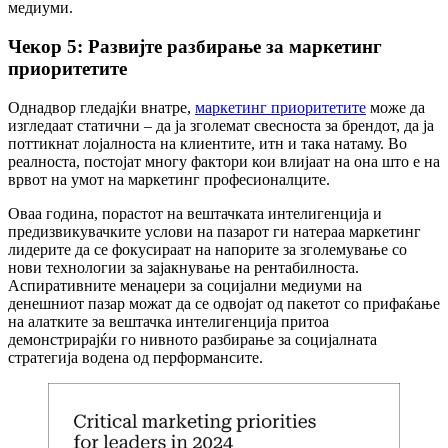
медиуми.
Чекор 5: Развијте разбирање за маркетинг
приоритетите
Однадвор гледајќи внатре,
маркетинг приоритетите
може да
изгледаат статични – да ја зголемат свесноста за брендот, да ја
поттикнат лојалноста на клиентите, итн и така натаму. Во
реалноста, постојат многу фактори кои влијаат на она што е на
врвот на умот на маркетинг професионалците.
Оваа година, порастот на вештачката интелигенција и
предизвикувачките услови на пазарот ги натераа маркетинг
лидерите да се фокусираат на напорите за зголемување со
нови технологии за зајакнување на рентабилноста.
Аспиративните менаџери за социјални медиуми на
денешниот пазар можат да се одвојат од пакетот со прифаќање
на алатките за вештачка интелигенција притоа
демонстрирајќи го нивното разбирање за социјалната
стратегија водена од перформансите.