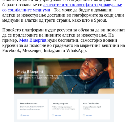
бараат познавање со
алатките и технологијата за управување
со социјалните медиуми
. Тоа може да бидат и домашни
алатки за известување достапни во платформите за социјални
медиуми и алатки од трети страни, како што е Sprout.
Повеќето платформи нудат ресурси за обука за да ви помогнат
да се прилагодите на нивните алатки за известување. На
пример,
Meta Blueprint
нуди бесплатни, самостојно водени
курсеви за да помогне во градењето на маркетинг вештини на
Facebook, Messenger, Instagram и WhatsApp.