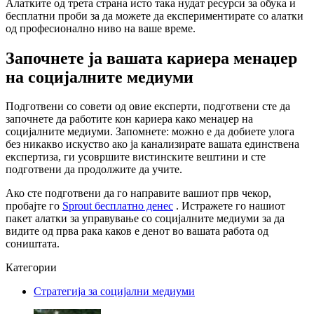
Алатките од трета страна исто така нудат ресурси за обука и
бесплатни проби за да можете да експериментирате со алатки
од професионално ниво на ваше време.
Започнете ја вашата кариера менаџер
на социјалните медиуми
Подготвени со совети од овие експерти, подготвени сте да
започнете да работите кон кариера како менаџер на
социјалните медиуми. Запомнете: можно е да добиете улога
без никакво искуство ако ја канализирате вашата единствена
експертиза, ги усовршите вистинските вештини и сте
подготвени да продолжите да учите.
Ако сте подготвени да го направите вашиот прв чекор,
пробајте го
Sprout бесплатно денес
. Истражете го нашиот
пакет алатки за управување со социјалните медиуми за да
видите од прва рака каков е денот во вашата работа од
соништата.
Категории
Стратегија за социјални медиуми