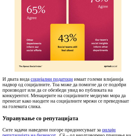
И двата вида
социјални податоци
имаат големи влијанија
надвор од социјалните. Тоа може да помогне да се подобри
производот или да се обезбеди увид во публиката на
конкурентот. Менаџерите на социјалните медиуми мора да
пренесат како наодите на социјалните мрежи се преведуваат
на големата слика.
Управување со репутацијата
Сите задачи наведени погоре придонесуваат за
онлајн
репутацијата на бизнисот
. Сè – од неодговорено прашање на