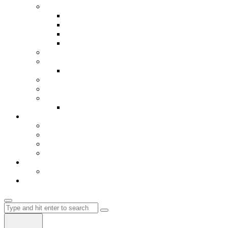
Библиотека
Книги
Видео
Игрици
Hosting
Авиобилети
Мрежа
Register
Авто делови
Ценовник и мени
Кошничка
Влез-Login
Автобуски
Градови
EU
Flix Bus
Autobus Albania
Влез
Регистрација
Магазин
Search
for: