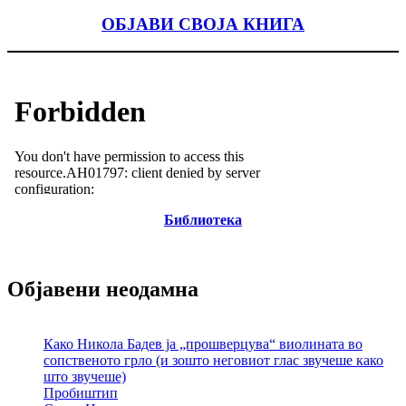
ОБЈАВИ СВОЈА КНИГА
Библиотека
Објавени неодамна
Како Никола Бадев ја „прошверцува“ виолината во
сопственото грло (и зошто неговиот глас звучеше како
што звучеше)
Пробиштип