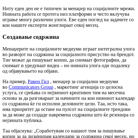
Ниту еден ден не е типичен за менаџер на социјалните мрежи.
Нивната работа се протега низ платформи и често вклучува
играње многу различни улоги. Еве еден поглед на задачите со
кои нашите експерти жонглираат секој месец.
Создавање содржина
Менаџерите на социјалните медиуми играат интегрална улога
во развојот на содржина за социјалното присуство на брендот.
Тие можат да пишуваат копии, да снимаат фотографии, да
снимаат и уредуваат видеа – но нивната улога оди подалеку
од објавувањето на објави.
На пример,
Равен Гил
, менаџер за социјални медиуми
во
Communicators Group
, маркетинг агенција со целосна
услуга, се среќава со нејзиниот креативен тим на месечна
основа за да разговараат за начините на кои нивниот календар
со содржина ќе ги исполни деловните цели. Таа, исто така,
има приоритет да остане на пулсот на социјалните трендови
за да може да создаде навремена содржина што ќе резонира со
нејзината публика.
Таа објаснува: „Соработувам со нашиот тим за пишување
копии за да дизајнирам календари за содржина секој месец, но