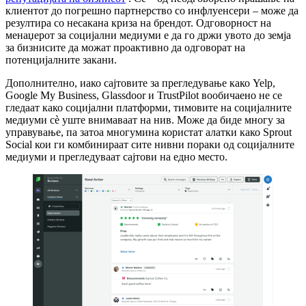
клиентот до погрешно партнерство со инфлуенсери – може да
резултира со несакана криза на брендот. Одговорност на
менаџерот за социјални медиуми е да го држи увото до земја
за бизнисите да можат проактивно да одговорат на
потенцијалните закани.
Дополнително, иако сајтовите за прегледување како Yelp,
Google My Business, Glassdoor и TrustPilot вообичаено не се
гледаат како социјални платформи, тимовите на социјалните
медиуми сè уште внимаваат на нив. Може да биде многу за
управување, па затоа многумина користат алатки како Sprout
Social кои ги комбинираат сите нивни пораки од социјалните
медиуми и прегледуваат сајтови на едно место.