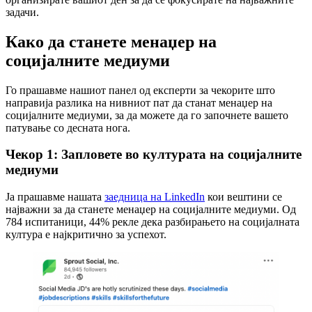
задачи.
Како да станете менаџер на
социјалните медиуми
Го прашавме нашиот панел од експерти за чекорите што
направија разлика на нивниот пат да станат менаџер на
социјалните медиуми, за да можете да го започнете вашето
патување со десната нога.
Чекор 1: Запловете во културата на социјалните
медиуми
Ја прашавме нашата
заедница на LinkedIn
кои вештини се
најважни за да станете менаџер на социјалните медиуми. Од
784 испитаници, 44% рекле дека разбирањето на социјалната
култура е најкритично за успехот.