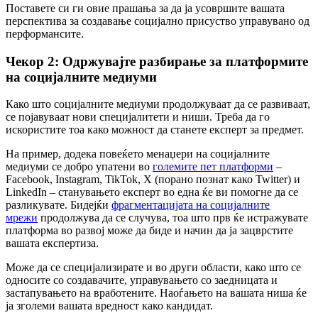
Поставете си ги овие прашања за да ја усовршите вашата
перспектива за создавање социјално присуство управувано од
перформансите.
Чекор 2: Одржувајте разбирање за платформите
на социјалните медиуми
Како што социјалните медиуми продолжуваат да се развиваат,
се појавуваат нови специјалитети и ниши. Треба да го
искористите тоа како можност да станете експерт за предмет.
На пример, додека повеќето менаџери на социјалните
медиуми се добро упатени во
големите пет платформи
–
Facebook, Instagram, TikTok, X (порано познат како Twitter) и
LinkedIn – станувањето експерт во една ќе ви помогне да се
разликувате. Бидејќи
фрагментацијата на социјалните
мрежи
продолжува да се случува, тоа што прв ќе истражувате
платформа во развој може да биде и начин да ја зацврстите
вашата експертиза.
Може да се специјализирате и во други области, како што се
односите со создавачите, управувањето со заедницата и
застапувањето на вработените. Наоѓањето на вашата ниша ќе
ја зголеми вашата вредност како кандидат.