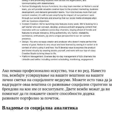
Ако немаш професионално искуство, тоа е во ред. Наместо
тоа, вежбајте усовршување на вашите вештини на вашите
лични сметки на социјалните медиуми. Можете исто така да ја
надградите оваа вештина со развивање социјални стратегии за
брендови на кои им се восхитувате. Двете вежби можат да ви
помогнат да ги покажете своите способности додека
развивате портфолио за почеток.
Владеење со социјална аналитика