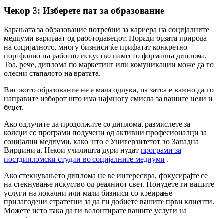
Чекор 3: Изберете пат за образование
Барањата за образование потребни за кариера на социјалните
медиуми варираат од работодавецот. Поради брзата природа
на социјалното, многу бизниси ќе прифатат конкретно
портфолио на работно искуство наместо формална диплома.
Тоа, рече, диплома по маркетинг или комуникации може да го
олесни стапалото на вратата.
Високото образование не е мала одлука, па затоа е важно да го
направите изборот што има најмногу смисла за вашите цели и
буџет.
Ако одлучите да продолжите со диплома, размислете за
колеџи со програми подучени од активни професионалци за
социјални медиуми, како што е Универзитетот во Западна
Вирџинија. Некои училишта дури нудат
програми за
постдипломски студии во социјалните медиуми
.
Ако стекнувањето диплома не ве интересира, фокусирајте се
на стекнување искуство од реалниот свет. Понудете ги вашите
услуги на локални или мали бизниси со креирање
прилагодени стратегии за да ги добиете вашите први клиенти.
Можете исто така да ги волонтирате вашите услуги на