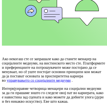
Ако некогаш сте се запрашале како да станете менаџер на
социјалните медиуми, на вистинското место сте. Платформите
и преференциите на потрошувачите може постојано да се
менуваат, но сè уште постојат основни принципи кои можат
да ја постават основата за просперитетна кариера
во
управувањето со социјалните медиуми
.
Интервјуиравме четворица менаџери на социјални медиуми
за да ги прашаме зошто го следеле овој пат во кариерата, како
е навистина зад сцената и како можете да добиете улога (дури
и без никакво искуство). Еве што кажаа.