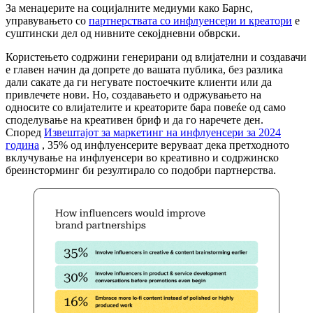
За менаџерите на социјалните медиуми како Барнс,
управувањето со
партнерствата со инфлуенсери и креатори
е
суштински дел од нивните секојдневни обврски.
Користењето содржини генерирани од влијателни и создавачи
е главен начин да допрете до вашата публика, без разлика
дали сакате да ги негувате постоечките клиенти или да
привлечете нови. Но, создавањето и одржувањето на
односите со влијателите и креаторите бара повеќе од само
споделување на креативен бриф и да го наречете ден.
Според
Извештајот за маркетинг на инфлуенсери за 2024
година
, 35% од инфлуенсерите веруваат дека претходното
вклучување на инфлуенсери во креативно и содржинско
бреинсторминг би резултирало со подобри партнерства.