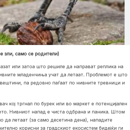
е зли, само се родители)
разат или затоа што решиле да направат реплика на
 нивните младенчиња учат да летаат. Проблемот е што
 вештини, па редовно паѓаат по нивните тревници и
вач кој тргнал по бурек или во маркет е потенцијален
тето. Нивниот напад е чиста одбрана и паника. Штом
но да летаат (за само десетина дена), нападите
чително корисни за градскиот екосистем бидејќи ги