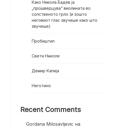
Како Никола Бадев ја
„прошверцува“ виолината во
сопственото грло (и зошто
неговиот глас звучеше како што
звучеше)
Пробиштип
Свети Николе
Демир Капија
Неготино
Recent Comments
Gordana Milosavljevic
на