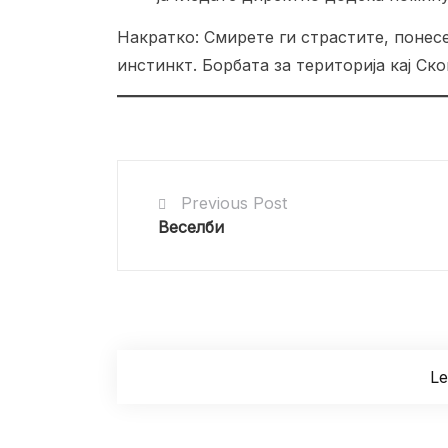
Накратко: Смирете ги страстите, понес
инстинкт. Борбата за територија кај Ск
Previous Post
Веселби
L