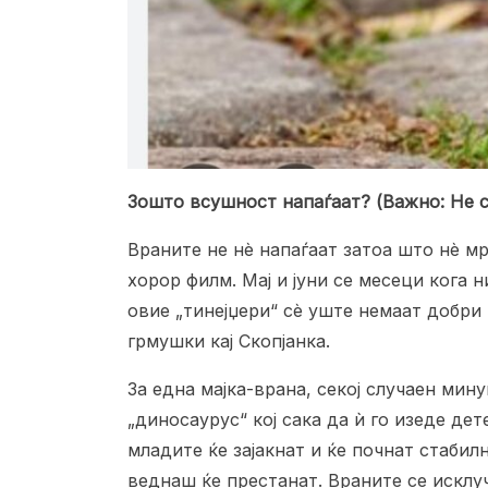
Зошто всушност напаѓаат? (Важно: Не с
Враните не нè напаѓаат затоа што нè м
хорор филм. Мај и јуни се месеци кога
овие „тинејџери“ сè уште немаат добри
грмушки кај Скопјанка.
За една мајка-врана, секој случаен мину
„диносаурус“ кој сака да ѝ го изеде де
младите ќе зајакнат и ќе почнат стабил
веднаш ќе престанат. Враните се исклу