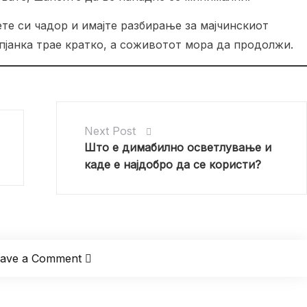
ете си чадор и имајте разбирање за мајчинскиот
опјанка трае кратко, а соживотот мора да продолжи.
Next Post
Што е димабилно осветлување и
каде е најдобро да се користи?
eave a Comment