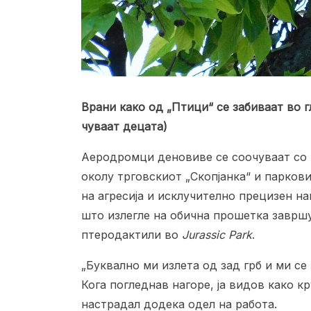
Врани како од „Птици“ се забиваат во гл
чуваат децата)
Аеродромци деновиве се соочуваат со к
околу трговскиот „Скопјанка“ и парков
на агресија и исклучително прецизен н
што излегле на обична прошетка завршу
птеродактили во
Jurassic Park
.
„Буквално ми излета од зад грб и ми се 
Кога погледнав нагоре, ја видов како кр
настрадал додека одел на работа.