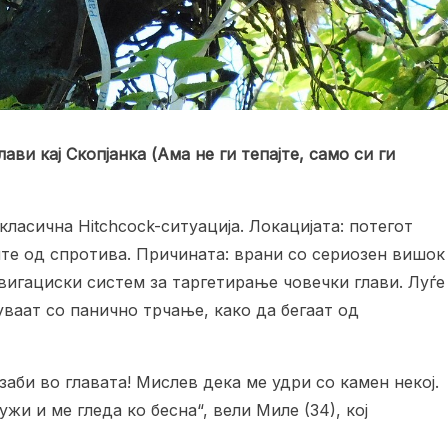
ави кај Скопјанка (Ама не ги тепајте, само си ги
ласична Hitchcock-ситуација. Локацијата: потегот
ите од спротива. Причината: врани со сериозен вишок
авигациски систем за таргетирање човечки глави. Луѓе
ваат со панично трчање, како да бегаат од
заби во главата! Мислев дека ме удри со камен некој.
ужи и ме гледа ко бесна“, вели Миле (34), кој