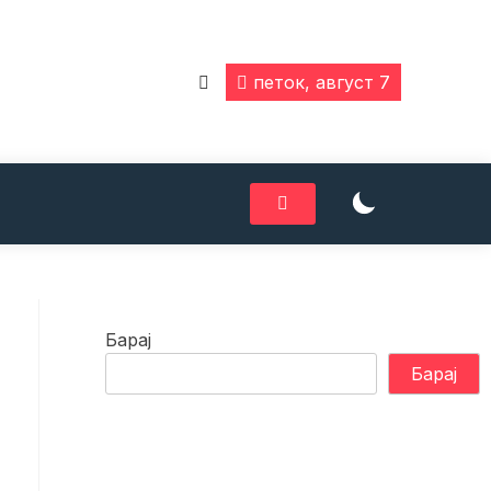
петок, август 7
Барај
Барај