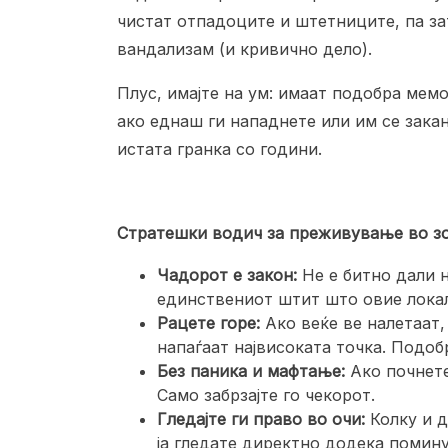
чистат отпадоците и штетниците, па з
вандализам (и кривично дело).
Плус, имајте на ум: имаат подобра мем
ако еднаш ги нападнете или им се закан
истата гранка со години.
Стратешки водич за преживување во зо
Чадорот е закон:
Не е битно дали 
единствениот штит што овие локал
Рацете горе:
Ако веќе ве налетаат, 
напаѓаат највисоката точка. Подоб
Без паника и мафтање:
Ако почнете 
Само забрзајте го чекорот.
Гледајте ги право во очи:
Колку и д
ја гледате директно додека помин