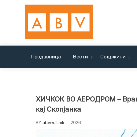
Skip
to
content
Продавница
Вести
Содржини
Вести Солун / News Tessaloniki
ХИЧКОК ВО АЕРОДРОМ – Врани
кај Скопјанка
BY
abvedit.mk
2026