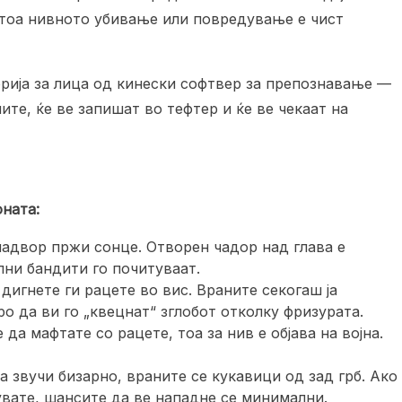
атоа нивното убивање или повредување е чист
орија за лица од кинески софтвер за препознавање —
ите, ќе ве запишат во тефтер и ќе ве чекаат на
ната:
надвор пржи сонце. Отворен чадор над глава е
ни бандити го почитуваат.
дигнете ги рацете во вис. Враните секогаш ја
ро да ви го „квецнат“ зглобот отколку фризурата.
да мафтате со рацете, тоа за нив е објава на војна.
а звучи бизарно, враните се кукавици од зад грб. Ако
увате, шансите да ве нападне се минимални.