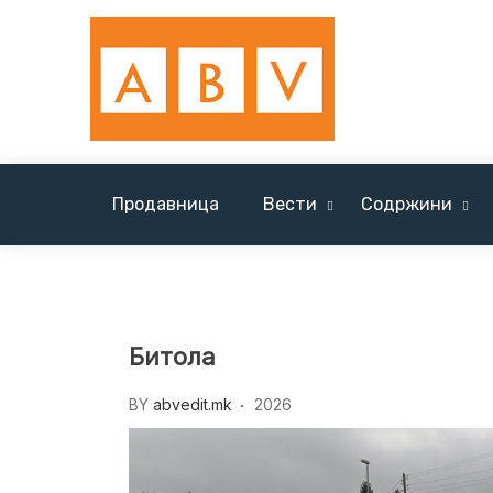
Skip
to
content
Продавница
Вести
Содржини
Вести Солун / News Tessaloniki
Битола
BY
abvedit.mk
2026