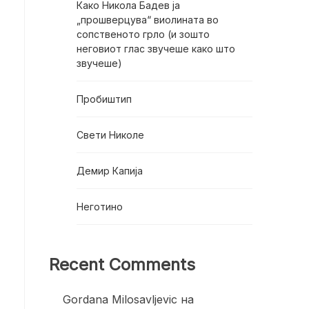
Како Никола Бадев ја
„прошверцува“ виолината во
сопственото грло (и зошто
неговиот глас звучеше како што
звучеше)
Пробиштип
Свети Николе
Демир Капија
Неготино
Recent Comments
Gordana Milosavljevic
на