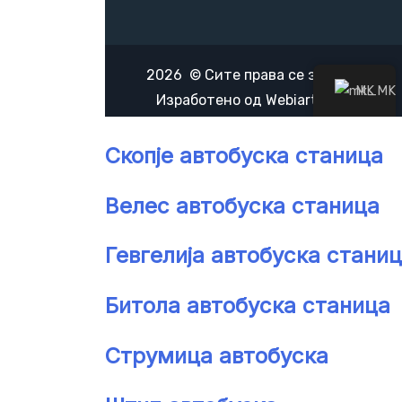
Скопје автобуска станица
Велес автобуска станица
Гевгелија автобуска стани
Битола автобуска станица
Струмица автобуска