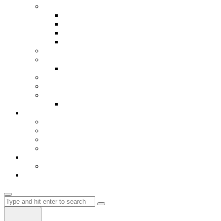
Библиотека
Книги
Видео
Игрици
Hosting
Авиобилети
Мрежа
Register
Авто делови
Ценовник и мени
Кошничка
Влез-Login
Автобуски
Градови
EU
Flix Bus
Autobus Albania
Влез
Регистрација
Магазин
Search
for: