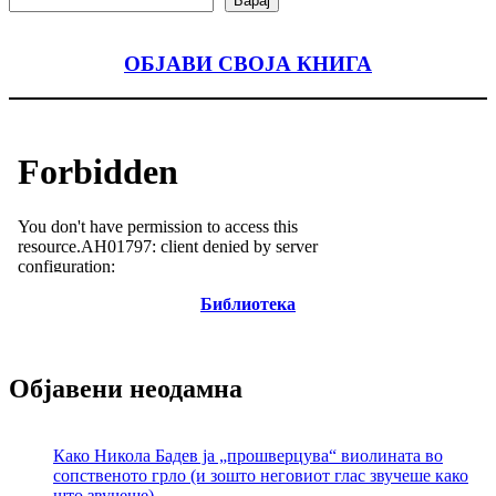
Барај
ОБЈАВИ СВОЈА КНИГА
Библиотека
Објавени неодамна
Како Никола Бадев ја „прошверцува“ виолината во
сопственото грло (и зошто неговиот глас звучеше како
што звучеше)