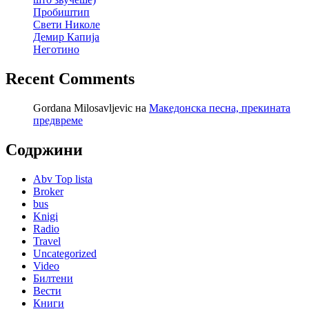
Пробиштип
Свети Николе
Демир Капија
Неготино
Recent Comments
Gordana Milosavljevic
на
Македонска песна, прекината
предвреме
Содржини
Abv Top lista
Broker
bus
Knigi
Radio
Travel
Uncategorized
Video
Билтени
Вести
Книги