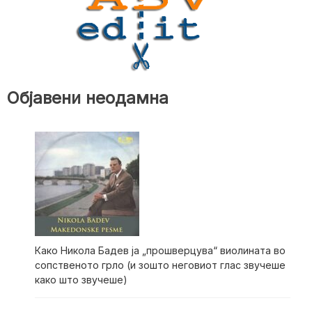
Објавени неодамна
Како Никола Бадев ја „прошверцува“ виолината во
сопственото грло (и зошто неговиот глас звучеше
како што звучеше)