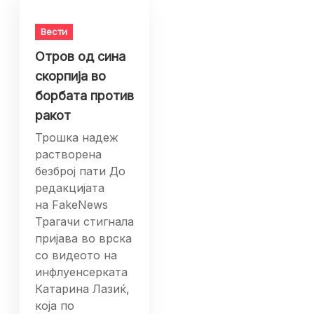
Вести
Отров од сина
скорпија во
борбата против
ракот
Трошка надеж
растворена
безброј пати До
редакцијата
на FakeNews
Трагачи стигнала
пријава во врска
со видеото на
инфлуенсерката
Катарина Лазиќ,
која по