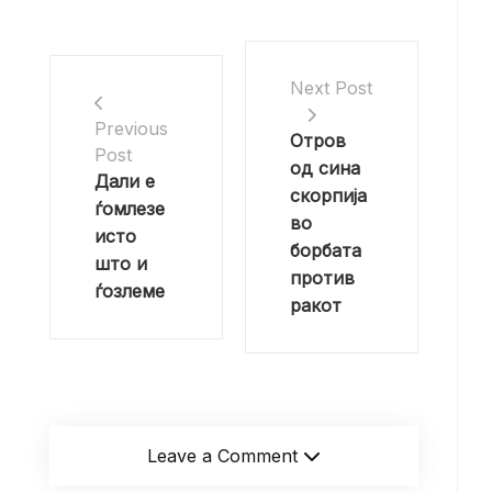
Next Post
Previous
Отров
Post
од сина
Дали е
скорпија
ѓомлезе
во
исто
борбата
што и
против
ѓозлеме
ракот
Leave a Comment