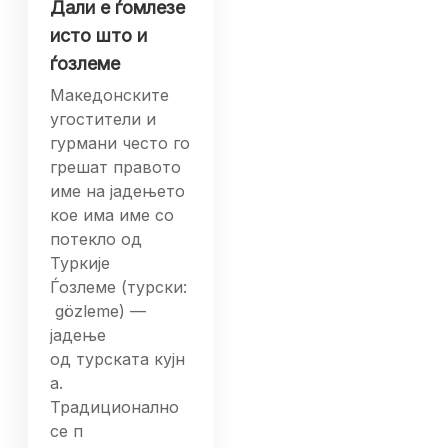
Дали е ѓомлезе
исто што и
ѓозлеме
Македонските
угостители и
гурмани често го
грешат правото
име на јадењето
кое има име со
потекло од
Туркије
Ѓозлеме (турски:
gözleme) —
јадење
од турската кујн
а.
Традиционално
се п