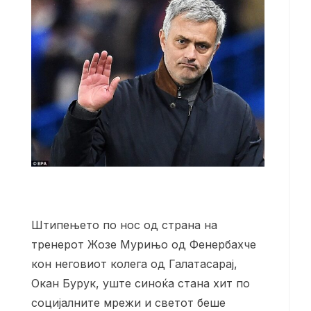
Штипењето по нос од страна на
тренерот Жозе Мурињо од Фенербахче
кон неговиот колега од Галатасарај,
Окан Бурук, уште синоќа стана хит по
социјалните мрежи и светот беше