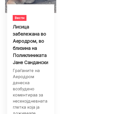
Вести
Лисица
забележана во
Аеродром, во
близина на
Поликлиниката
Јане Сандански
Граѓаните на
Аеродром
денеска
возбудено
коментираа за
несекојдневната
глетка која ја
доживеале