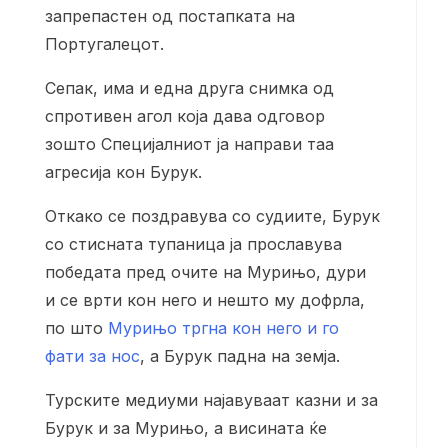
запрепастен од постапката на
Португалецот.
Сепак, има и една друга снимка од
спротивен агол која дава одговор
зошто Специјалниот ја направи таа
агресија кон Бурук.
Откако се поздравува со судиите, Бурук
со стисната тупаница ја прославува
победата пред очите на Мурињо, дури
и се врти кон него и нешто му дофрла,
по што
Мурињо тргна кон него и го
фати за нос
, а Бурук падна на земја.
Турските медиуми најавуваат казни и за
Бурук и за Мурињо, а висината ќе