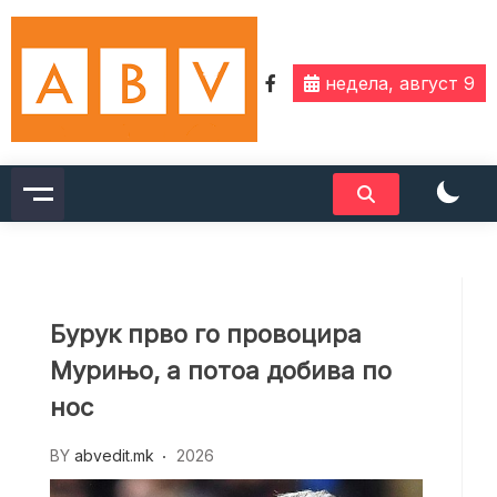
Skip
to
content
недела, август 9
Бурук прво го провоцира
Мурињо, а потоа добива по
нос
BY
abvedit.mk
2026