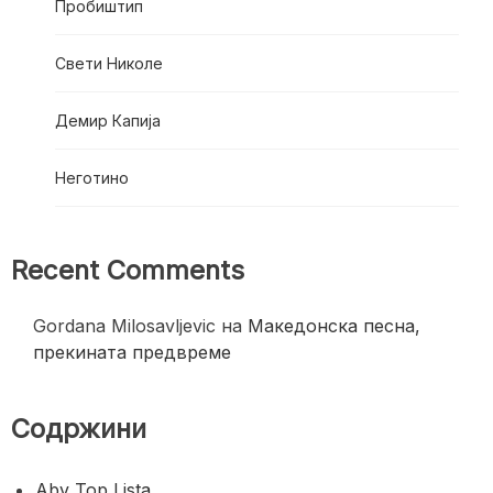
Пробиштип
Свети Николе
Демир Капија
Неготино
Recent Comments
Gordana Milosavljevic
на
Македонска песна,
прекината предвреме
Содржини
Abv Top Lista