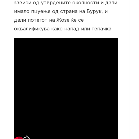
зависи од утврдените околности и дали
имало пцуење од страна на Бурук, и
дали потегот на Жозе ќе се
оквалификува како напад или тепачка.