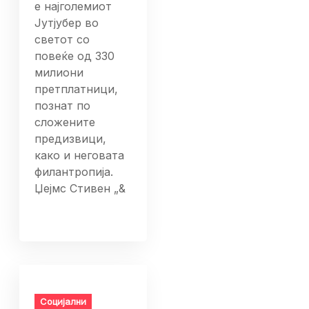
е најголемиот
Јутјубер во
светот со
повеќе од 330
милиони
претплатници,
познат по
сложените
предизвици,
како и неговата
филантропија.
Џејмс Стивен „&
Социјални