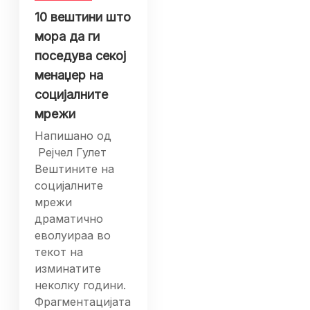
10 вештини што
мора да ги
поседува секој
менаџер на
социјалните
мрежи
Напишано од
Рејчел Гулет
Вештините на
социјалните
мрежи
драматично
еволуираа во
текот на
изминатите
неколку години.
Фрагментацијата