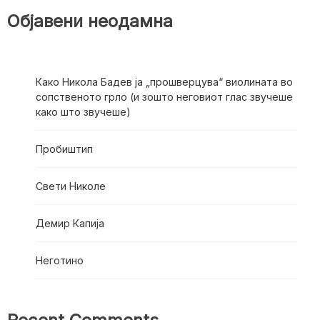
Објавени неодамна
Како Никола Бадев ја „прошверцува“ виолината во
сопственото грло (и зошто неговиот глас звучеше
како што звучеше)
Пробиштип
Свети Николе
Демир Капија
Неготино