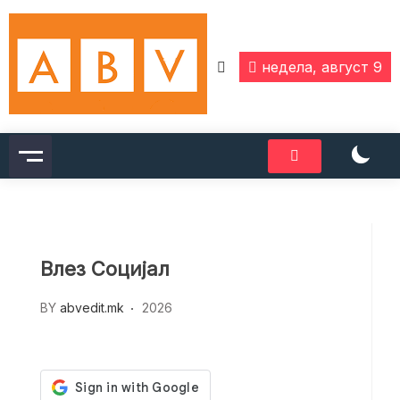
Skip
to
content
недела, август 9
Влез Социјал
BY
abvedit.mk
2026