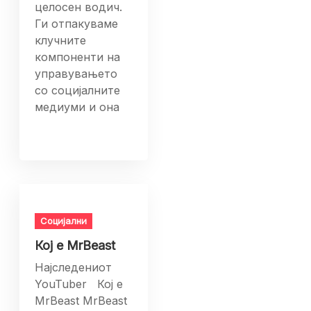
целосен водич.
Ги отпакуваме
клучните
компоненти на
управувањето
со социјалните
медиуми и она
Социјални
Кој е MrBeast
Најследениот
YouTuber Кој е
MrBeast MrBeast