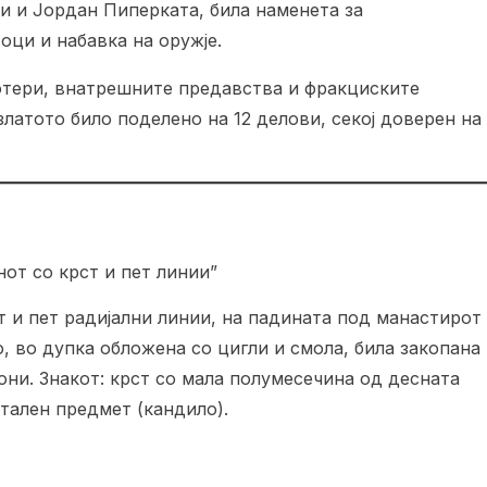
и и Јордан Пиперката, била наменета за
оци и набавка на оружје.
потери, внатрешните предавства и фракциските
латото било поделено на 12 делови, секој доверен на
от со крст и пет линии”
 и пет радијални линии, на падината под манастирот
, во дупка обложена со цигли и смола, била закопана
они. Знакот: крст со мала полумесечина од десната
етален предмет (кандило).