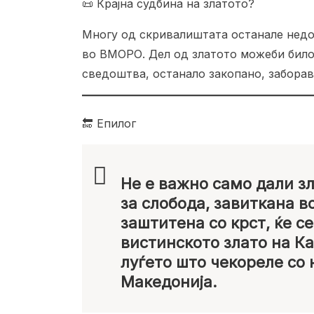
📜 Крајна судбина на златото?
Многу од скривалиштата останале недо
во ВМОРО. Дел од златото можеби било 
сведоштва, останало закопано, забораве
🔚 Епилог
Не е важно само дали зл
за слобода, завиткана в
заштитена со крст, ќе с
вистинското злато на Ка
луѓето што чекореле со 
Македонија.