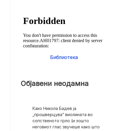
Библиотека
Објавени неодамна
Како Никола Бадев ја
„прошверцува“ виолината во
сопственото грло (и зошто
неговиот глас звучеше како што