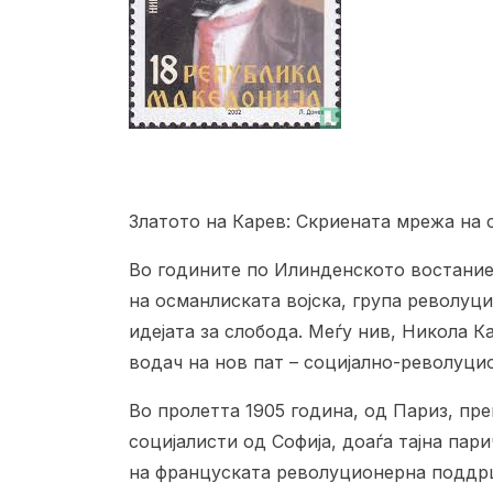
Златото на Карев: Скриената мрежа на 
Во годините по Илинденското востание,
на османлиската војска, група револуци
идејата за слобода. Меѓу нив, Никола К
водач на нов пат – социјално-револуци
Во пролетта 1905 година, од Париз, пр
социјалисти од Софија, доаѓа тајна пар
на француската револуционерна поддрш