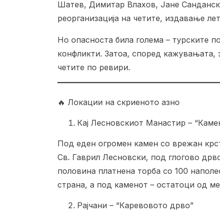
Шатев, Димитар Влахов, Јане Санданск
реорганизација на четите, издавање лет
Но опасноста била голема – турските 
конфликти. Затоа, според кажувањата, з
четите по ревири.
🔥 Локации на скриеното азно
Кај Лесновскиот Манастир – “Камен
Под еден огромен камен со врежан крст
Св. Гаврил Лесновски, под глогово дрво
половина платнена торба со 100 наполе
страна, а под каменот – остатоци од м
Рајчани – “Каревовото дрво”