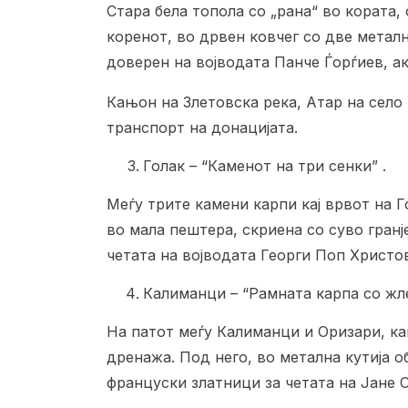
Стара бела топола со „рана“ во кората,
коренот, во дрвен ковчег со две металн
доверен на војводата Панче Ѓорѓиев, а
Кањон на Злетовска река, Атар на село
транспорт на донацијата.
Голак – “Каменот на три сенки” .
Меѓу трите камени карпи кај врвот на Г
во мала пештера, скриена со суво гранј
четата на војводата Георги Поп Христо
Калиманци – “Рамната карпа со жл
На патот меѓу Калиманци и Оризари, ка
дренажа. Под него, во метална кутија о
француски златници за четата на Јане 