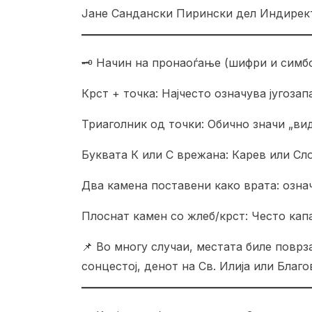
Јане Сандански Пирински дел Индирек
🗝️ Начин на пронаоѓање (шифри и симб
Крст + точка: Најчесто означува југоза
Триаголник од точки: Обично значи „вид
Буквата К или С врежана: Карев или Сло
Два камена поставени како врата: озна
Плоснат камен со жлеб/крст: Често кап
📌 Во многу случаи, местата биле поврз
сонцестој, денот на Св. Илија или Благ