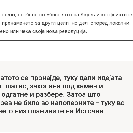
прени, особено по убиството на Карев и конфликтите
пренаменето за други цели, но дел, според локални
но или чека своја нова револуција.
атото се пронајде, туку дали идејата
о платно, закопана под камен и
е одгатне и разбере. Затоа што
рев не било во наполеоните – туку во
него низ планините на Источна