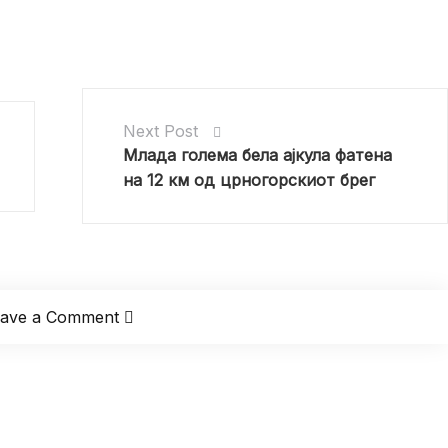
Next Post
Млада голема бела ајкула фатена
на 12 км од црногорскиот брег
eave a Comment