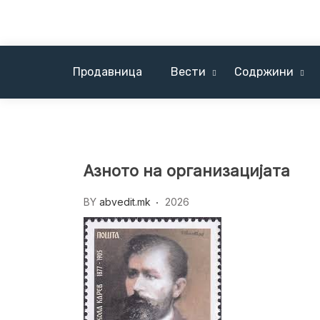
Skip
to
content
Продавница
Вести
Содржини
Вести Солун / News Tessaloniki
Азното на организацијата
BY
abvedit.mk
2026