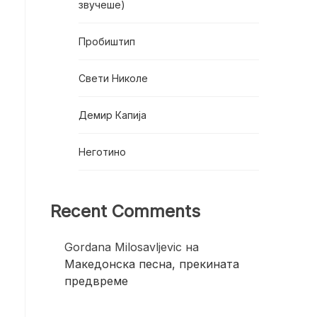
звучеше)
Пробиштип
Свети Николе
Демир Капија
Неготино
Recent Comments
Gordana Milosavljevic
на
Македонска песна, прекината
предвреме