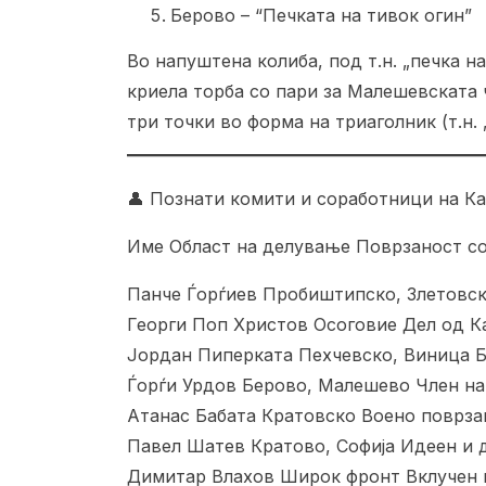
Берово – “Печката на тивок огин”
Во напуштена колиба, под т.н. „печка на
криела торба со пари за Малешевската 
три точки во форма на триаголник (т.н. 
👤 Познати комити и соработници на К
Име Област на делување Поврзаност с
Панче Ѓорѓиев Пробиштипско, Злетовс
Георги Поп Христов Осоговие Дел од 
Јордан Пиперката Пехчевско, Виница 
Ѓорѓи Урдов Берово, Малешево Член на 
Атанас Бабата Кратовско Воено поврза
Павел Шатев Кратово, Софија Идеен и 
Димитар Влахов Широк фронт Вклучен 