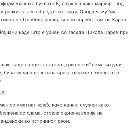
 оформена како буквата К, служела како маркер. Под
и рачки, стоеле 3 реда златници. Овој дел му бил
ктивен во Пробиштипско, верен соработник на Карев.
 Рајчани каде што е убиен во заседа Никола Карев при
олак, каде сонцето остава „три сенки“ само во јуни,
е, била чувана во кожна вреќа партија наменета за
в.
еб”
мен со уметнат жлеб, како канал, служел како
бложена со слама, стоела скриена серија на
Сандански во источниот реон.