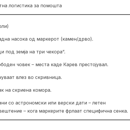
тна логистика за помошта
оли)
падна насока од маркерот (камен/дрво).
и под земја на три чекора“.
боден човек – места каде Карев престојувал.
чуваат влез во скривница.
ак на скриена комора.
ани со астрономски или верски дати – летен
овештение – кога маркерите фрлаат специфична сенка.