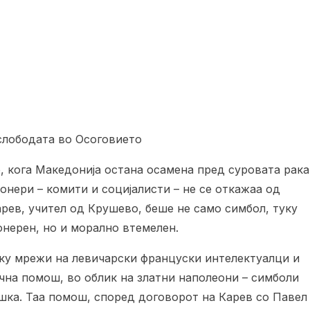
слободата во Осоговието
 кога Македонија остана осамена пред суровата рака
онери – комити и социјалисти – не се откажаа од
арев, учител од Крушево, беше не само симбол, туку
онерен, но и морално втемелен.
еку мрежи на левичарски француски интелектуалци и
ична помош, во облик на златни наполеони – симболи
ка. Таа помош, според договорот на Карев со Павел