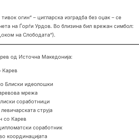
 тивок огин“ – цигларска изградба без оџак – се
чета на Ѓорѓи Урдов. Во близина бил врежан симбол:
„оком на Слободата“).
арев од Источна Македонија:
о Карев
ко Блиски идеолошки
Каревова мрежа
Блиски соработници
левичарската струја
н со Карев
дипломатски соработник
во координацијата