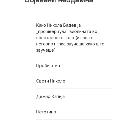
Како Никола Бадев ја
„прошверцува“ виолината во
сопственото грло (и зошто
неговиот глас звучеше како што
звучеше)
Пробиштип
Свети Николе
Демир Капија
Неготино