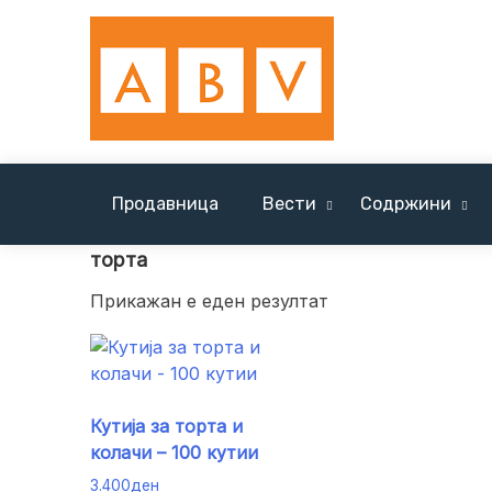
Skip
to
content
Продавница
Вести
Содржини
Вести Солун / News Tessaloniki
торта
Прикажан е еден резултат
Кутија за торта и
колачи – 100 кутии
3.400
ден