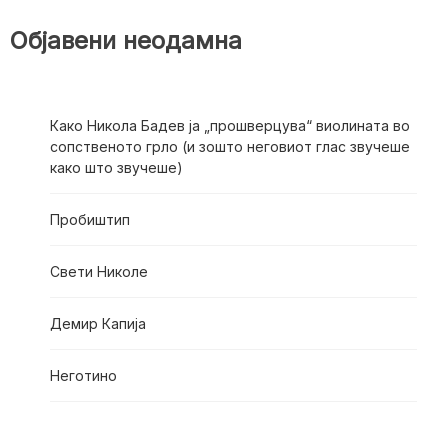
Објавени неодамна
Како Никола Бадев ја „прошверцува“ виолината во
сопственото грло (и зошто неговиот глас звучеше
како што звучеше)
Пробиштип
Свети Николе
Демир Капија
Неготино