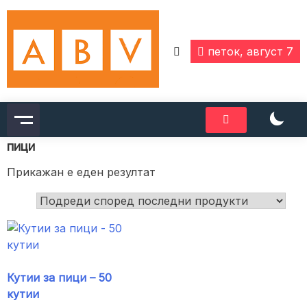
Skip
to
content
петок, август 7
пици
Прикажан е еден резултат
Кутии за пици – 50
кутии