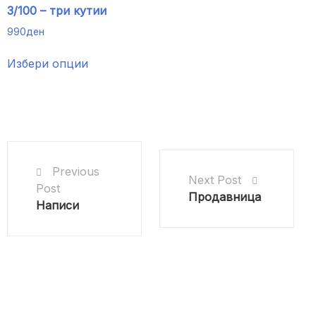
3/100 – три кутии
990
ден
This
Избери опции
product
has
multiple
variants.
The
options
may
Previous
Next Post
be
Post
Продавница
chosen
Написи
on
the
product
page