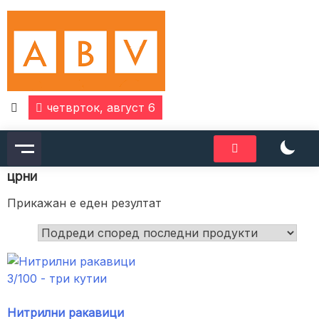
Skip
to
content
четврток, август 6
црни
Прикажан е еден резултат
Нитрилни ракавици