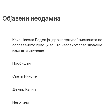
Објавени неодамна
Како Никола Бадев ја „прошверцува“ виолината во
сопственото грло (и зошто неговиот глас звучеше
како што звучеше)
Пробиштип
Свети Николе
Демир Капија
Неготино