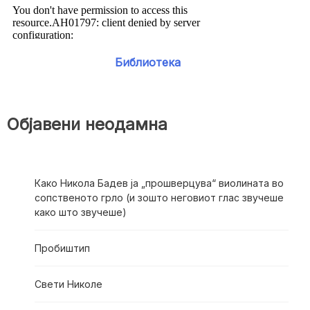
Библиотека
Објавени неодамна
Како Никола Бадев ја „прошверцува“ виолината во
сопственото грло (и зошто неговиот глас звучеше
како што звучеше)
Пробиштип
Свети Николе