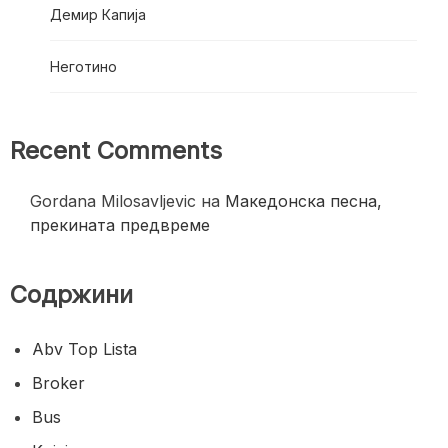
Демир Капија
Неготино
Recent Comments
Gordana Milosavljevic
на
Македонска песна,
прекината предвреме
Содржини
Abv Top Lista
Broker
Bus