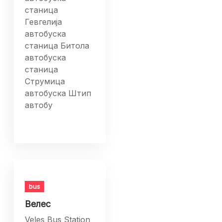
станица
Гевгелија
автобуска
станица Битола
автобуска
станица
Струмица
автобуска Штип
автобу
bus
Велес
Veles Bus Station