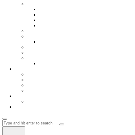
Библиотека
Книги
Видео
Игрици
Hosting
Авиобилети
Мрежа
Register
Авто делови
Ценовник и мени
Кошничка
Влез-Login
Автобуски
Градови
EU
Flix Bus
Autobus Albania
Влез
Регистрација
Магазин
Search
for: