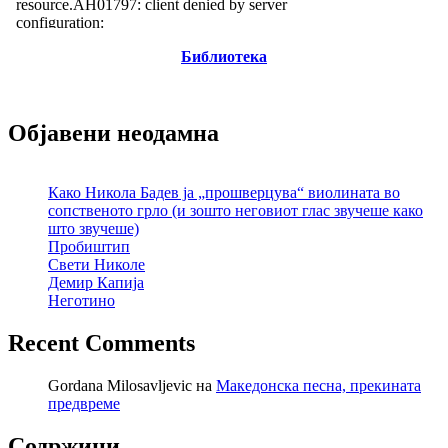
Библиотека
Објавени неодамна
Како Никола Бадев ја „прошверцува“ виолината во
сопственото грло (и зошто неговиот глас звучеше како
што звучеше)
Пробиштип
Свети Николе
Демир Капија
Неготино
Recent Comments
Gordana Milosavljevic
на
Македонска песна, прекината
предвреме
Содржини