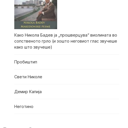
Како Никола Бадев ја „прошверцува“ виолината во
сопственото грло (и зошто неговиот глас звучеше
како што звучеше)
Пробиштип
Свети Николе
Демир Капија
Неготино