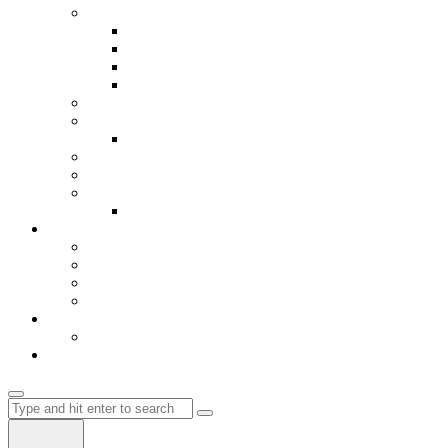
Библиотека
Книги
Видео
Игрици
Hosting
Авиобилети
Мрежа
Register
Авто делови
Ценовник и мени
Кошничка
Влез-Login
Автобуски
Градови
EU
Flix Bus
Autobus Albania
Влез
Регистрација
Магазин
Search
for: