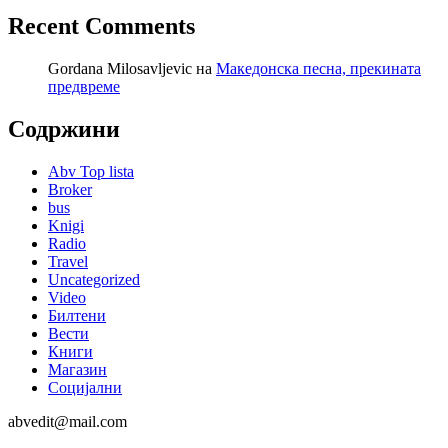
Recent Comments
Gordana Milosavljevic
на
Македонска песна, прекината
предвреме
Содржини
Abv Top lista
Broker
bus
Knigi
Radio
Travel
Uncategorized
Video
Билтени
Вести
Книги
Магазин
Социјални
abvedit@mail.com