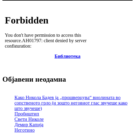
Библиотека
Објавени неодамна
Како Никола Бадев ја „прошверцува“ виолината во
сопственото грло (и зошто неговиот глас звучеше како
што звучеше)
Пробиштип
Свети Николе
Демир Капија
Неготино