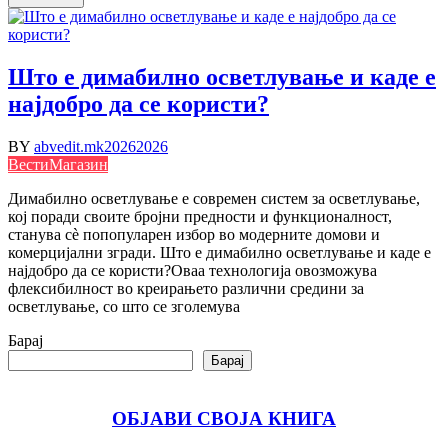
Што е димабилно осветлување и каде е
најдобро да се користи?
BY
abvedit.mk
2026
2026
Вести
Магазин
Димабилно осветлување е современ систем за осветлување,
кој поради своите бројни предности и функционалност,
станува сè попопуларен избор во модерните домови и
комерцијални згради. Што е димабилно осветлување и каде е
најдобро да се користи?Оваа технологија овозможува
флексибилност во креирањето различни средини за
осветлување, со што се зголемува
Барај
Барај
ОБЈАВИ СВОЈА КНИГА