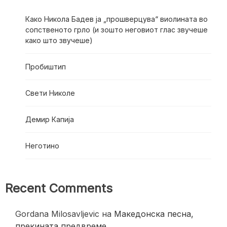
Како Никола Бадев ја „прошверцува“ виолината во
сопственото грло (и зошто неговиот глас звучеше
како што звучеше)
Пробиштип
Свети Николе
Демир Капија
Неготино
Recent Comments
Gordana Milosavljevic
на
Македонска песна,
прекината предвреме