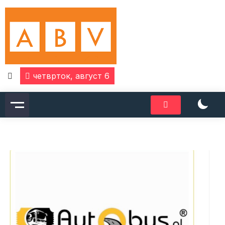
Skip
to
content
четврток, август 6