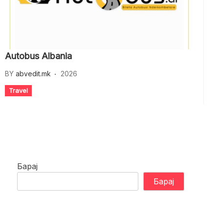
Autobus Albania
BY
abvedit.mk
2026
Travel
Барај
Барај