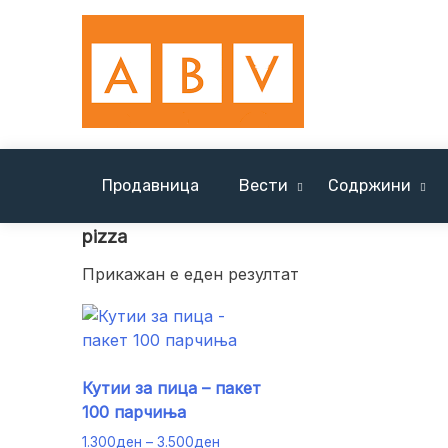
Skip
to
content
Продавница
Вести
Содржини
Вести Солун / News Tessaloniki
pizza
Прикажан е еден резултат
Кутии за пица – пакет
100 парчиња
Price
1.300
ден
–
3.500
ден