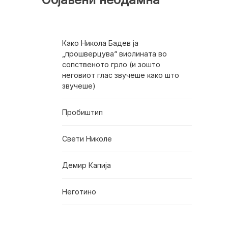
Како Никола Бадев ја
„прошверцува“ виолината во
сопственото грло (и зошто
неговиот глас звучеше како што
звучеше)
Пробиштип
Свети Николе
Демир Капија
Неготино