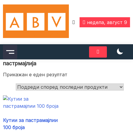
Skip
to
content
недела, август 9
пастрмајлија
Прикажан е еден резултат
Кутии за пастрамајлии
100 броја