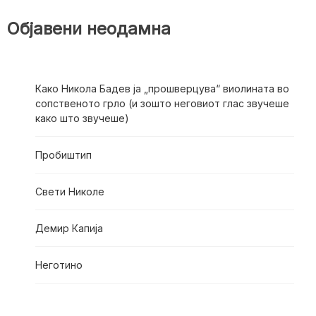
Објавени неодамна
Како Никола Бадев ја „прошверцува“ виолината во
сопственото грло (и зошто неговиот глас звучеше
како што звучеше)
Пробиштип
Свети Николе
Демир Капија
Неготино